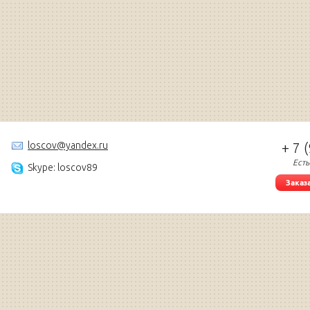
loscov@yandex.ru
+ 7 
Есть
Skype: loscov89
Заказ