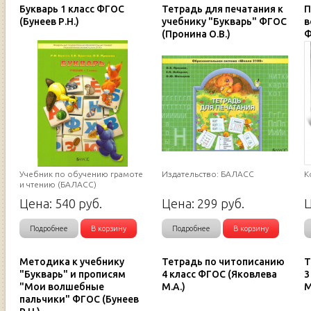
Букварь 1 класс ФГОС
Тетрадь для печатания к
П
(Бунеев Р.Н.)
учебнику "Букварь" ФГОС
в
(Пронина О.В.)
Ф
Учебник по обучению грамоте
Издательство: БАЛАСС
К
и чтению (БАЛАСС)
Цена:
540
руб.
Цена:
299
руб.
Подробнее
В корзину
Подробнее
В корзину
Методика к учебнику
Тетрадь по читописанию
Т
"Букварь" и прописям
4 класс ФГОС (Яковлева
3
"Мои волшебные
М.А.)
М
пальчики" ФГОС (Бунеев