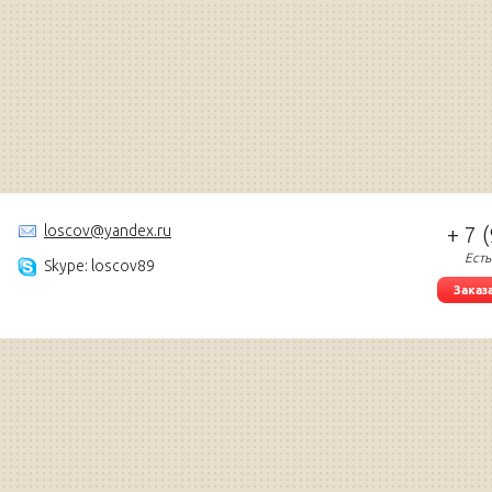
loscov@yandex.ru
+ 7 
Есть
Skype: loscov89
Заказ