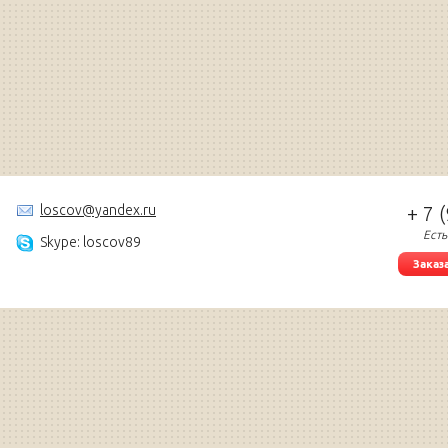
loscov@yandex.ru
+ 7 
Есть
Skype: loscov89
Заказ