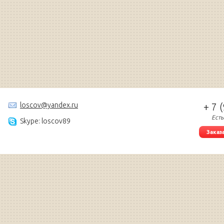
loscov@yandex.ru
+ 7 
Есть
Skype: loscov89
Заказ