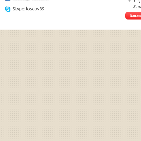
Есть
Skype: loscov89
Заказ